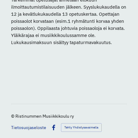
ilmoittautumistilaisuuden jälkeen. Syyslukukaudella on
12 ja kevätlukukaudella 13 opetuskertaa. Opettajan
poissaolot korvataan (esim.1 ryhmätunti korvaa yhden
poissaolon). Oppilaasta johtuvia poissaoloja ei korvata.
Yläikärajaa ei musiikkikoulussamme ole.
Lukukausimaksuun sisältyy tapaturmavakuutus.
©
Ristinummen Musiikkikoulu ry
Tietosuojaseloste
Tehty Yhdistysavaimella
Facebook