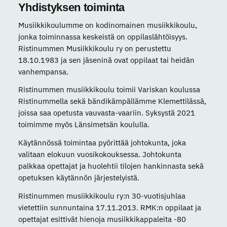
Yhdistyksen toiminta
Musiikkikoulumme on kodinomainen musiikkikoulu,
jonka toiminnassa keskeistä on oppilaslähtöisyys.
Ristinummen Musiikkikoulu ry on perustettu
18.10.1983 ja sen jäseninä ovat oppilaat tai heidän
vanhempansa.
Ristinummen musiikkikoulu toimii Variskan koulussa
Ristinummella sekä bändikämpällämme Klemettilässä,
joissa saa opetusta vauvasta-vaariin. Syksystä 2021
toimimme myös Länsimetsän koululla.
Käytännössä toimintaa pyörittää johtokunta, joka
valitaan elokuun vuosikokouksessa. Johtokunta
palkkaa opettajat ja huolehtii tilojen hankinnasta sekä
opetuksen käytännön järjestelyistä.
Ristinummen musiikkikoulu ry:n 30-vuotisjuhlaa
vietettiin sunnuntaina 17.11.2013. RMK:n oppilaat ja
opettajat esittivät hienoja musiikkikappaleita -80