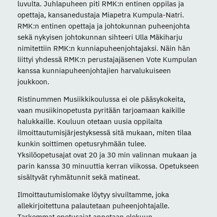
luvulta. Juhlapuheen piti RMK:n entinen oppilas ja
opettaja, kansanedustaja Miapetra Kumpula-Natri.
RMK:n entinen opettaja ja johtokunnan puheenjohta
sekä nykyisen johtokunnan sihteeri Ulla Mäkiharju
nimitettiin RMK:n kunniapuheenjohtajaksi. Näin hän
liittyi yhdessä RMK:n perustajajäsenen Vote Kumpulan
kanssa kunniapuheenjohtajien harvalukuiseen
joukkoon.
Ristinummen Musiikkikoulussa ei ole pääsykokeita,
vaan musiikinopetusta pyritään tarjoamaan kaikille
halukkaille. Kouluun otetaan uusia oppilaita
ilmoittautumisjärjestyksessä sitä mukaan, miten tilaa
kunkin soittimen opetusryhmään tulee.
Yksilöopetusajat ovat 20 ja 30 min valinnan mukaan ja
parin kanssa 30 minuuttia kerran viikossa. Opetukseen
sisältyvät ryhmätunnit sekä matineat.
Ilmoittautumislomake löytyy sivuiltamme, joka
allekirjoitettuna palautetaan puheenjohtajalle.
Tarkemmat opetusajat annetaan elokuun